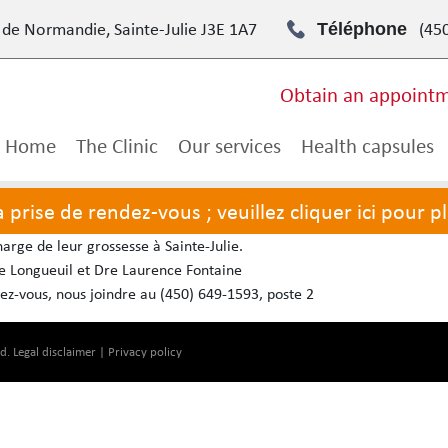
 de Normandie, Sainte-Julie J3E 1A7
(45
Téléphone
Obtain an appoint
Home
The Clinic
Our services
Health capsules
prise de rendez-vous ; veuillez cliquer ici pour p
harge de leur grossesse à Sainte-Julie.
 de Longueuil et Dre Laurence Fontaine
ez-vous, nous joindre au (450) 649-1593, poste 2
ed.
Legal disclaimer
|
Privacy policy